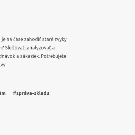
 je na čase zahodiť staré zvyky
? Sledovať, analyzovať a
návok a zákaziek. Potrebujete
ncie
kontakt
vy.
výsledkami
radi zodpovieme všetky
ráce
Vaše otázky
tém
#
správa-skladu