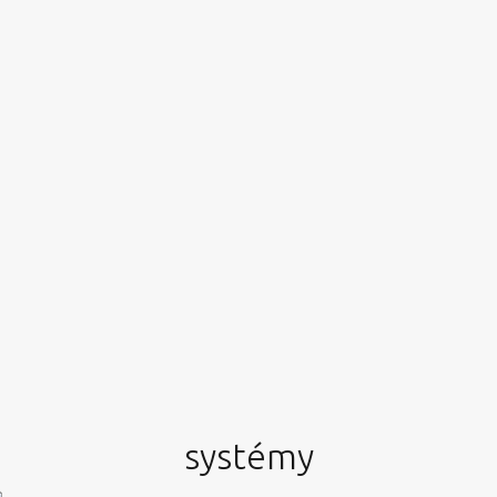
easter egg help
klikni 3x logo na home
systémy