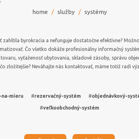
home
/
služby
/
systémy
 zahltila byrokracia a nefunguje dostatočne efektívne? Možno
omatizovať. Čo všetko dokáže profesionálny informačný systém
tovaru, vyťaženosť ubytovania, skladové zásoby, správu objed
lužby
filantropia
refere
ečo zložitejšie? Neváhajte nás kontaktovať, máme totiž radi výz
 sa vytváraniu
krásne myšlienky si
zoznámte sa s 
ých produktov
zaslúžia podporu
našej p
-na-mieru
#
rezervačný-systém
#
objednávkový-sys
#
veľkoobchodný-systém