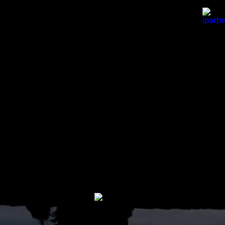
easter egg help
klikni 3x logo na home
o spoločnosti
spoločnosť, ktorá dbá
o svojho zákazníka
služby
venujeme sa vytváraniu
výnimočných produktov
filantropia