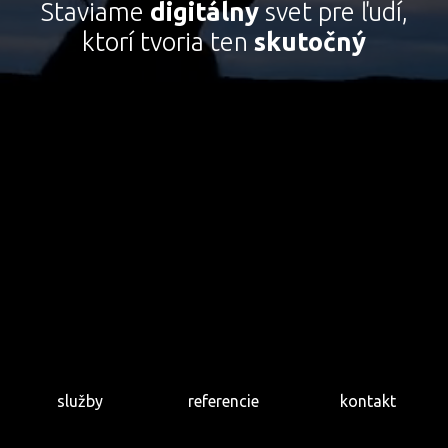
Staviame
digitálny
svet pre ľudí,
krásne myšlienky si
zaslúžia podporu
ktorí tvoria ten
skutočný
referencie
zoznámte sa s výsledkami
našej práce
kontakt
radi zodpovieme všetky
Vaše otázky
služby
referencie
kontakt